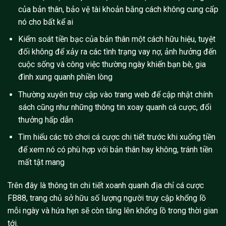
của bản thân, bảo vệ tài khoản bằng cách không cung cấp
nó cho bất kể ai
Kiểm soát tiền bạc của bản thân một cách hữu hiệu, tuyệt
đối không để xảy ra các tình trạng vay nợ, ảnh hưởng đến
cuộc sống và công việc thường ngày khiến bạn bè, gia
đình xung quanh phiền lòng
Thường xuyên truy cập vào trang web để cập nhật chính
sách cũng như những thông tin xoay quanh cá cược, đổi
thưởng hấp dẫn
Tìm hiểu các trò chơi cá cược chi tiết trước khi xuống tiền
để xem nó có phù hợp với bản thân hay không, tránh tiền
mất tật mang
Trên đây là thông tin chi tiết xoanh quanh địa chỉ cá cược
FB88, trang chủ sở hữu số lượng người truy cập khổng lồ
mỗi ngày và hứa hẹn sẽ còn tăng lên khổng lồ trong thời gian
tới.