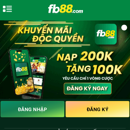
Skip
to
content
ĐĂNG NHẬP
ĐĂNG KÝ