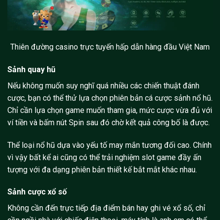
Thiên đường casino trực tuyến hấp dẫn hàng đầu Việt Nam
Sảnh quay hũ
Nếu không muốn suy nghĩ quá nhiều các chiến thuật đánh
cược, bạn có thể thử lựa chọn phiên bản cá cược sảnh nổ hũ.
Chỉ cần lựa chọn game muốn tham gia, mức cược vừa đủ với
ví tiền và bấm nút Spin sau đó chờ kết quả công bố là được.
Thể loại nổ hũ dựa vào yếu tố may mắn tương đối cao. Chính
vì vậy bất kể ai cũng có thể trải nghiệm slot game đầy ấn
tượng với đa dạng phiên bản thiết kế bắt mắt khác nhau.
Sảnh cược xổ số
Không cần đến trực tiếp địa điểm bán hay ghi vé xổ số, chỉ