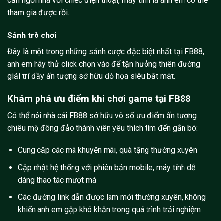
cần ngồi nhà với chiếc điện thoại, máy tính là anh em có thể
tham gia được rồi.
Sảnh trò chơi
Đây là một trong những sảnh cược đặc biệt nhất tại FB88,
anh em hãy thử click chọn vào để tận hưởng thiên đường
giải trí đầy ấn tượng sở hữu đồ họa siêu bắt mắt.
Khám phá ưu điểm khi chơi game tại FB88
Có thể nói nhà cái FB88 sở hữu vô số ưu điểm ấn tượng
chiêu mộ đông đảo thành viên yêu thích tìm đến gắn bó:
Cung cấp các mã khuyến mãi, quà tặng thường xuyên
Cập nhật hệ thống với phiên bản mobile, máy tính dễ
dàng thao tác mượt mà
Các đường link dẫn được làm mới thường xuyên, không
khiến anh em gặp khó khăn trong quá trình trải nghiệm