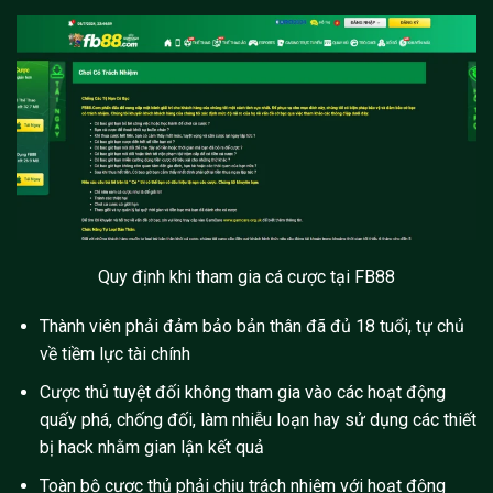
Quy định khi tham gia cá cược tại FB88
Thành viên phải đảm bảo bản thân đã đủ 18 tuổi, tự chủ
về tiềm lực tài chính
Cược thủ tuyệt đối không tham gia vào các hoạt động
quấy phá, chống đối, làm nhiễu loạn hay sử dụng các thiết
bị hack nhằm gian lận kết quả
Toàn bộ cược thủ phải chịu trách nhiệm với hoạt động