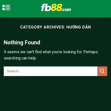
Skip
to
content
CATEGORY ARCHIVES:
HƯỚNG DẪN
Nothing Found
It seems we can’t find what you’re looking for. Perhaps
searching can help.