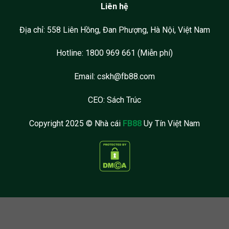
Liên hệ
Địa chỉ: 558 Liên Hồng, Đan Phượng, Hà Nội, Việt Nam
Hotline: 1800 969 661 (Miễn phí)
Email:
cskh@fb88.com
CEO: Sách Trúc
Copyright 2025 © Nhà cái
FB88
Uy Tín Việt Nam